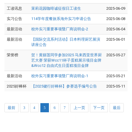
工读讯息
茉莉花园咖啡诚征假日工读生
2025-06-09
实习公告
114学年度餐旅系海外实习申请公告
2025-06-08
最新活动
校外实习重要事项暨厂商说明会-2
2025-06-04
最新活动
【国际交流系列活动】日本料理厨艺展演
2025-06-01
讲座公告
荣誉榜
贺！黄丽莲同学参加2025 马来西亚世界厨
2025-05-27
艺大赛 荣获Wcc11杯子蛋糕展示项目金牌
&Wcc12 自由式生日蛋糕项目金牌
最新活动
校外实习重要事项暨厂商说明会-1
2025-05-21
2025好棒杯
【2025健行好棒杯】参赛选手编号公告
2025-05-11
最前
3
4
5
6
7
上一页
下一页
最后