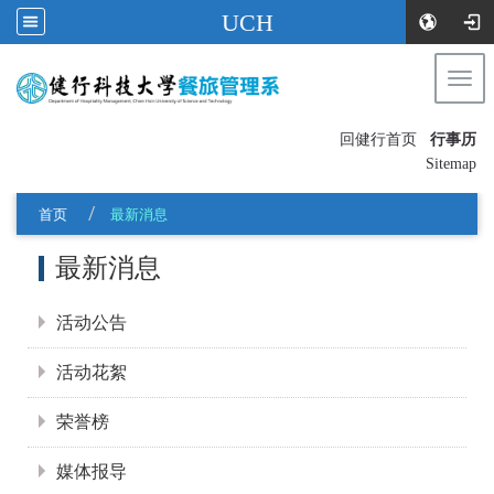
UCH
Togg
navi
:::
回健行首页
行事历
〡
Sitemap
首页
最新消息
:::
最新消息
活动公告
活动花絮
荣誉榜
媒体报导