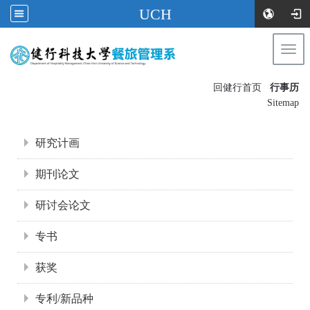
UCH
Togg
navi
:::
回健行首页
行事历
〡
Sitemap
:::
研究计画
期刊论文
研讨会论文
专书
获奖
专利/新品种