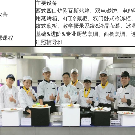
主要设备：
西式四口炉附瓦斯烤箱、双电磁炉、电能
设备
用蒸烤箱、4门冷藏柜、双门卧式冷冻柜
纹式煎板、教学摄录系统&液晶萤幕、冰
基础&进阶&专业厨艺烹调、西餐烹调、
课课程
证照辅导班