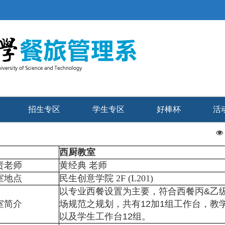
招生专区
学生专区
好棒杯
活
西厨教室
责老师
黄经典 老师
室地点
民生创意学院 2F (L201)
以专业西餐设置为主要，符合西餐丙&乙
室简介
场规范之规划，共有12加1组工作台，教
以及学生工作台12组。