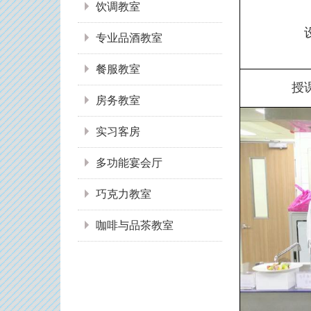
饮调教室
专业品酒教室
餐服教室
授
房务教室
实习客房
多功能宴会厅
巧克力教室
咖啡与品茶教室