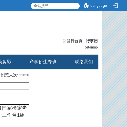
Language
:::
回健行首页
行事历
〡
Sitemap
动剪影
产学侨生专班
联络我们
浏览人次:
22820
级国家检定考
学工作台1组