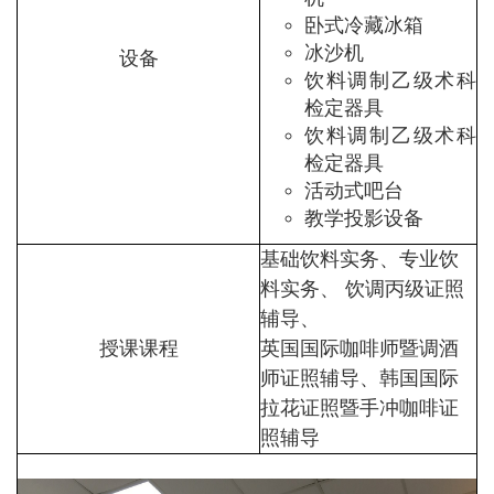
卧式冷藏冰箱
冰沙机
设备
饮料调制乙级术科
检定器具
饮料调制乙级术科
检定器具
活动式吧台
教学投影设备
基础饮料实务、专业饮
料实务、 饮调丙级证照
辅导、
授课课程
英国国际咖啡师暨调酒
师证照辅导、韩国国际
拉花证照暨手冲咖啡证
照辅导