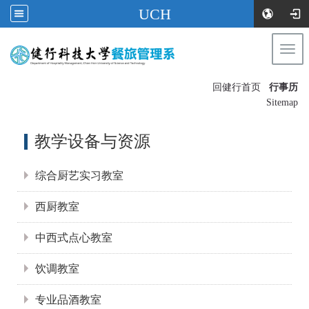
UCH
Togg
navi
:::
回健行首页
行事历
〡
Sitemap
:::
教学设备与资源
综合厨艺实习教室
西厨教室
中西式点心教室
饮调教室
专业品酒教室