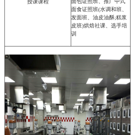
授课课程
面包证照班、推广中式
面食证照班(水调和班、
发面班、油皮油酥;糕浆
皮班)烘焙社课、选手培
训