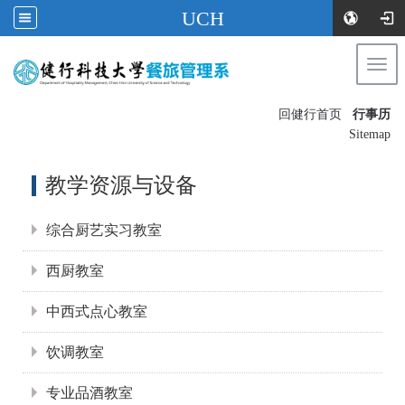
UCH
Togg
navi
:::
回健行首页
行事历
〡
Sitemap
:::
教学资源与设备
综合厨艺实习教室
西厨教室
中西式点心教室
饮调教室
专业品酒教室