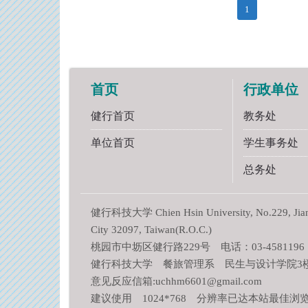
1
首页
行政单位
健行首页
教务处
单位首页
学生事务处
总务处
健行科技大学 Chien Hsin University, No.229, Jianxi
City 32097, Taiwan(R.O.C.)
桃园市中坜区健行路229号 电话：03-4581196
健行科技大学 餐旅管理系 民生与设计学院3楼 L
意见反应信箱:uchhm6601@gmail.com
建议使用 1024*768 分辨率已达本站最佳浏