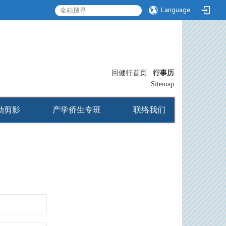
Language
:::
回健行首页
行事历
〡
Sitemap
动剪影
产学侨生专班
联络我们