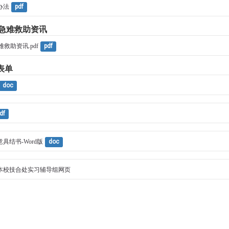
办法
pdf
习急难救助资讯
救助资讯.pdf
pdf
表单
doc
df
具结书-Word版
doc
本校技合处实习辅导组网页