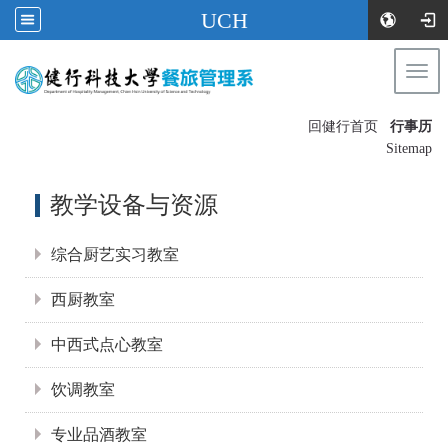
UCH
Togg
navi
:::
回健行首页
行事历
〡
Sitemap
:::
教学设备与资源
综合厨艺实习教室
西厨教室
中西式点心教室
饮调教室
专业品酒教室