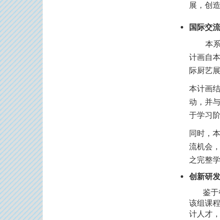
展，创
国际交
本系为
计画自
际厨艺
本计画
动，并
于学习
同时，
流机会
之完整
创新研
鉴于餐
该组课
计人才