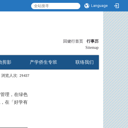
Language
:::
回健行首页
行事历
〡
Sitemap
动剪影
产学侨生专班
联络我们
浏览人次:
29437
馆管理，在绿色
流，在「好学有