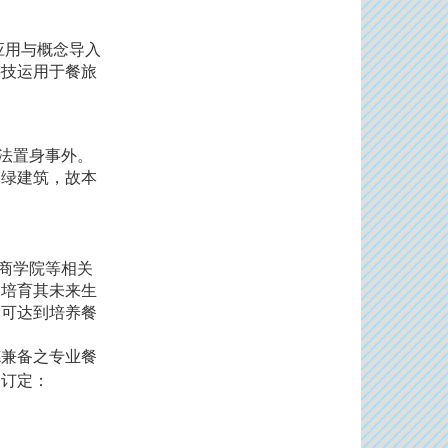
应用与概念导入
科技运用于餐旅
法置身事外。
为绿建筑，故本
商学院等相关
，培育其未来生
期可达到培养餐
德兼备之专业餐
确订定：