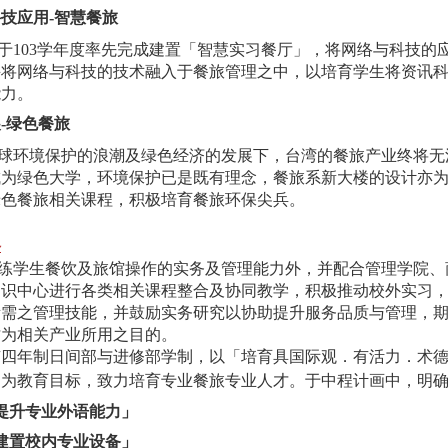
科技应用
-
智慧餐旅
103学年度率先完成建置「智慧实习餐厅」，将网络与科技的
并将网络与科技的技术融入于餐旅管理之中，以培育学生将资讯
能力。
展
-
绿色餐旅
环境保护的浪潮及绿色经济的发展下，台湾的餐旅产业终将无
成为绿色大学，环境保护已是既有理念，餐旅系新大楼的设计亦
绿色餐旅相关课程，积极培育餐旅环保尖兵。
略
学生餐饮及旅馆操作的实务及管理能力外，并配合管理学院、
通识中心进行各类相关课程整合及协同教学，积极推动校外实习
所需之管理技能，并鼓励实务研究以协助提升服务品质与管理，
才为相关产业所用之目的。
有四年制日间部与进修部学制，以「培育具国际观．有活力．术
」为教育目标，致力培育专业餐旅专业人才。
于中程计画中，明
提升专业外语能力」
建置校内专业设备」