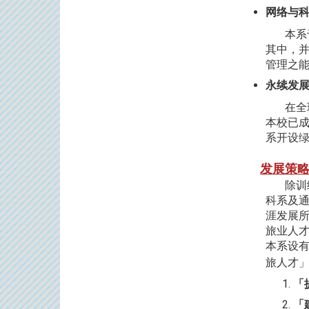
网络与
本系于
其中，
管理之
永续发
在全球
本校已
系开设
发展策
除训练
科系及
涯发展
旅业人
本系设
旅人才
「
「