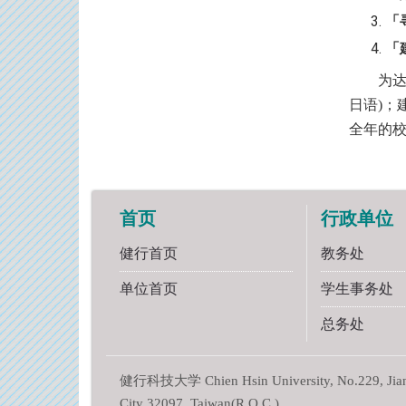
「
「
为达本
日语)；
全年的
首页
行政单位
健行首页
教务处
单位首页
学生事务处
总务处
健行科技大学 Chien Hsin University, No.229, Jianxi
City 32097, Taiwan(R.O.C.)