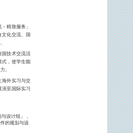
流－精致服务」
食文化交流、国
力。
跨国技术交流活
模式，使学生能
争力。
生海外实习与交
展演至国际实习
划与设计组」，
软件的规划与设