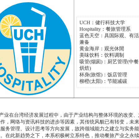
UCH：健行科技大学
Hospitality：餐旅管理系
蓝色天空：具国际观、有活
兼备
黄金海岸：观光休閒
美味饮料：饮料调制
吸管(烟囱)：厨艺管理(中
烘焙)
杯身(旅馆)：饭店管理
柳橙(太阳)：节能减碳
业在台湾经济发展过程中，由于产业结构与整体环境的改变、
合作，网络与资讯科技的进步等因素，其传统风貌已有转变，未
、服务管理、设计思考等方向发展，故跨领域能力之建立与实务
要。在此新趋势之下，本系积极树立系特色，推动餐旅产业之永