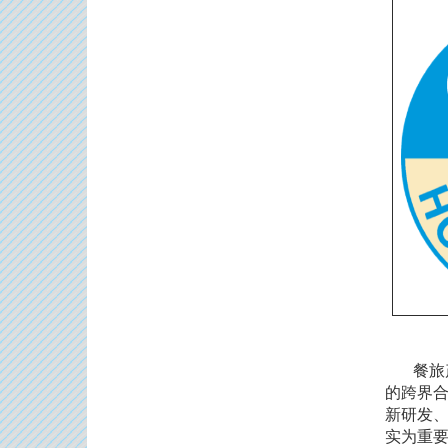
餐旅产
的跨界
新研发
实为重