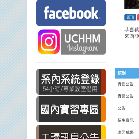
置頂
恭喜
來西
類別
實習公告
實習公告
公告
招生資訊
證照成果