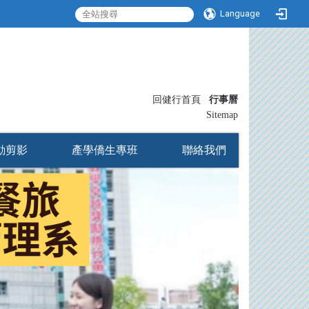
Language
:::
回健行首頁
行事曆
〡
Sitemap
動剪影
產學僑生專班
聯絡我們