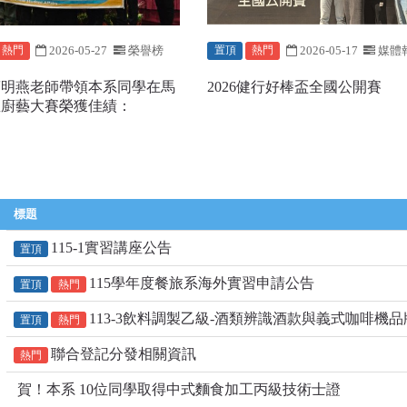
2026-05-27
榮譽榜
2026-05-17
媒體
熱門
置頂
熱門
蔡明燕老師帶領本系同學在馬
2026健行好棒盃全國公開賽
亞廚藝大賽榮獲佳績：
標題
115-1實習講座公告
置頂
115學年度餐旅系海外實習申請公告
置頂
熱門
113-3飲料調製乙級-酒類辨識酒款與義式咖啡機
置頂
熱門
聯合登記分發相關資訊
熱門
賀！本系 10位同學取得中式麵食加工丙級技術士證