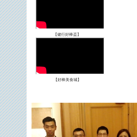
【健行好棒盃】
【好棒美食城】