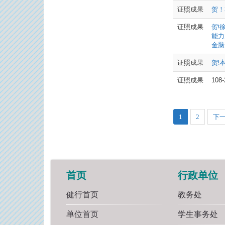
证照成果
贺！
证照成果
贺!
能力
金脑奖
证照成果
贺!
证照成果
10
1
2
下
首页
行政单位
健行首页
教务处
单位首页
学生事务处