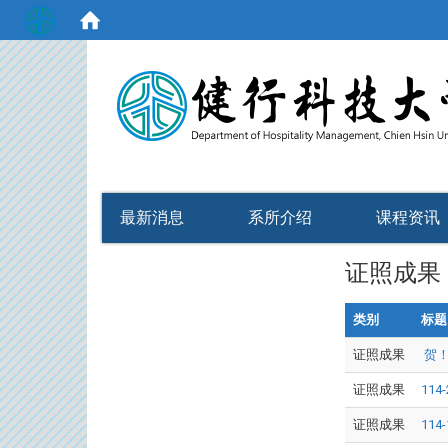
:::
最新消息
系所介绍
课程资讯
证照成果
类别
标题
证照成果
贺！
证照成果
114
证照成果
11