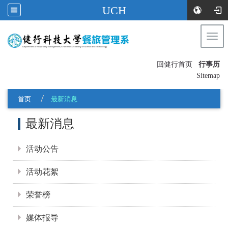
UCH
Togg
navi
:::
回健行首页
行事历
〡
Sitemap
首页
最新消息
:::
最新消息
活动公告
活动花絮
荣誉榜
媒体报导