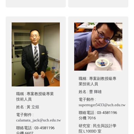
職稱
: 專案副教授級專
業技術人員
姓名
:
曹 輝雄
職稱
: 專案教授級專業
技術人員
電子郵件
:
superroger5433@uch.edu.tw
姓名
:
黃 立烜
聯絡電話
: 03-4581196
電子郵件
:
分機 7016
calamata_jack@uch.edu.tw
研究室
: 民生與設計學
聯絡電話
: 03-4581196
院 L1003D 室
分機 6607