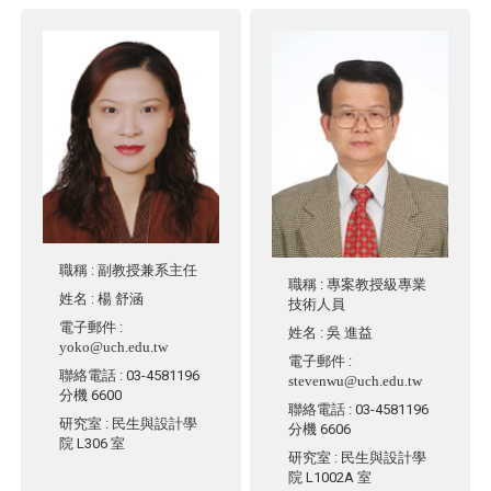
職稱
: 副教授兼系主任
職稱
: 專案教授級專業
姓名
:
楊 舒涵
技術人員
電子郵件
:
姓名
:
吳 進益
yoko@uch.edu.tw
電子郵件
:
聯絡電話
: 03-4581196
stevenwu@uch.edu.tw
分機 6600
聯絡電話
: 03-4581196
研究室
: 民生與設計學
分機 6606
院 L306 室
研究室
: 民生與設計學
院 L1002A 室