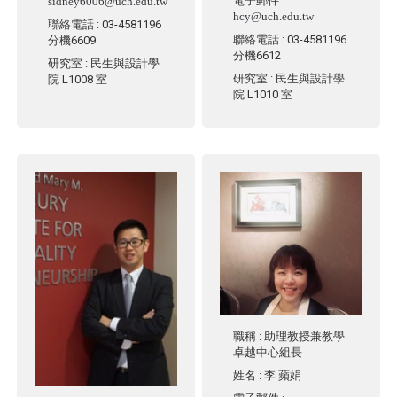
電子郵件
:
sidney6006@uch.edu.tw
hcy@uch.edu.tw
聯絡電話
: 03-4581196
聯絡電話
: 03-4581196
分機6609
分機6612
研究室
: 民生與設計學
研究室
: 民生與設計學
院 L1008 室
院 L1010 室
職稱
: 助理教授兼教學
卓越中心組長
姓名
:
李 蘋娟