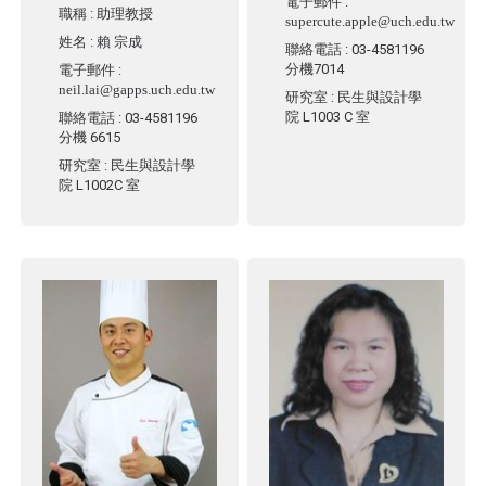
電子郵件
:
職稱
: 助理教授
supercute.apple@uch.edu.tw
姓名
:
賴 宗成
聯絡電話
: 03-4581196
分機7014
電子郵件
:
neil.lai@gapps.uch.edu.tw
研究室
: 民生與設計學
院 L1003 C 室
聯絡電話
: 03-4581196
分機 6615
研究室
: 民生與設計學
院 L1002C 室