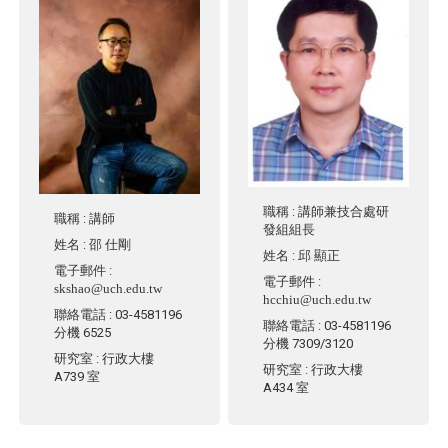
職稱
: 講師兼技合處研
職稱
: 講師
發組組長
姓名
:
邵 仕剛
姓名
:
邱 顯正
電子郵件
:
電子郵件
:
skshao@uch.edu.tw
hcchiu@uch.edu.tw
聯絡電話
: 03-4581196
聯絡電話
: 03-4581196
分機 6525
分機 7309/3120
研究室
: 行政大樓
研究室
: 行政大樓
A739 室
A434 室