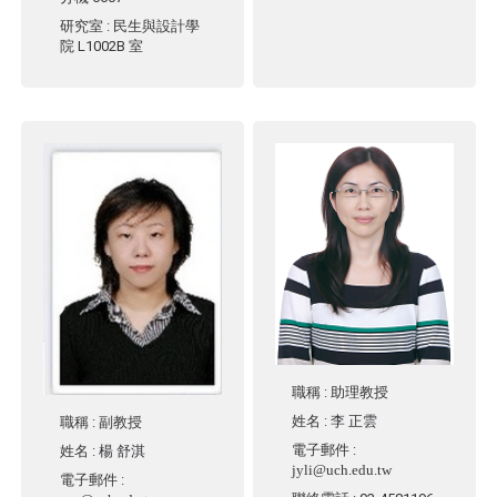
研究室
: 民生與設計學
院 L1002B 室
職稱
: 助理教授
姓名
:
李 正雲
職稱
: 副教授
電子郵件
:
姓名
:
楊 舒淇
jyli@uch.edu.tw
電子郵件
: