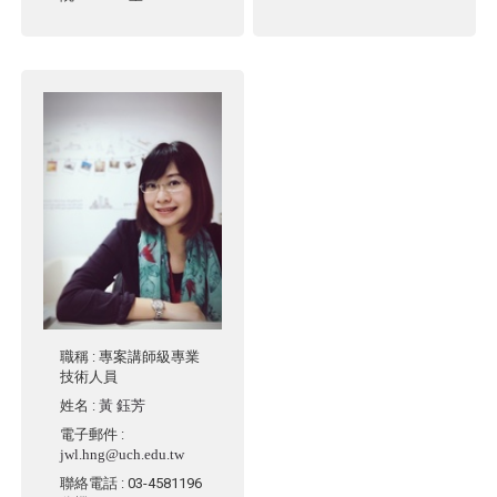
職稱
: 專案講師級專業
技術人員
姓名
:
黃 鈺芳
電子郵件
:
jwl.hng@uch.edu.tw
聯絡電話
: 03-4581196