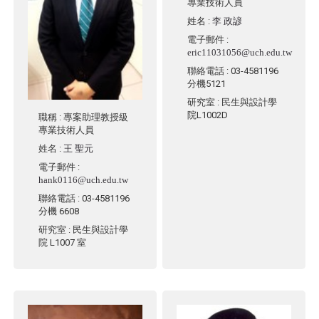
專業技術人員
姓名
:
李 政諺
電子郵件
:
eric11031056@uch.edu.tw
聯絡電話
: 03-4581196
分機5121
研究室
: 民生與設計學
院L1002D
職稱
: 專案助理教授級
專業技術人員
姓名
:
王 聖元
電子郵件
:
hank0116@uch.edu.tw
聯絡電話
: 03-4581196
分機 6608
研究室
: 民生與設計學
院 L1007 室