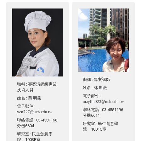
職稱
: 專案講師
職稱
: 專案講師級專業
姓名
:
林 斯薇
技術人員
電子郵件
:
姓名
:
蔡 明燕
maylin923@uch.edu.tw
電子郵件
:
聯絡電話
: 03-4581196
yen727@uch.edu.tw
分機6611
聯絡電話
: 03-4581196
研究室
: 民生創意學
分機6604
院 1001C室
研究室
: 民生創意學
院 1003B室