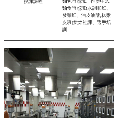
授課課程
麵包證照班、推廣中式
麵食證照班(水調和班、
發麵班、油皮油酥;糕漿
皮班)烘焙社課、選手培
訓