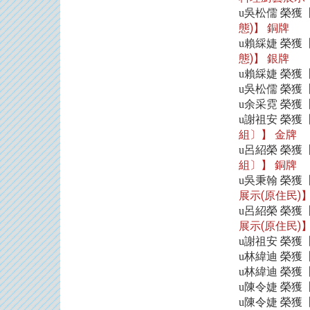
吳松儒 榮獲
u
態)
銅牌
】
賴綵婕 榮獲
u
態)
銀牌
】
賴綵婕 榮獲
u
吳松儒 榮獲
u
余采霓 榮獲
u
謝祖安 榮獲
u
組〕
金牌
】
呂紹榮 榮獲
u
組〕
銅牌
】
吳秉翰 榮獲
u
展示(原住民)
呂紹榮 榮獲
u
展示(原住民)
謝祖安 榮獲
u
林緯迪
u
榮獲
林緯迪
u
榮獲
陳令婕
u
榮獲
陳令婕
u
榮獲