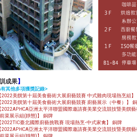
訓成果
】
仍有其他多項獲獎記錄
>
2022美饌第十屆美食藝術大展廚藝競賽 中式雞肉現場熱烹組
【
】
2022美饌第十屆美食藝術大展廚藝競賽 廚藝展示（中餐）
銅
【
】
2022APHCA亞洲太平洋聯盟國際邀請賽美業交流競技暨美饌
【
前菜展示組(靜態)
銅牌
】
2022TIC臺北國際廚藝挑戰賽 現場熱烹-中式家禽
銅牌
【
】
2022APHCA亞洲太平洋聯盟國際邀請賽美業交流競技暨美饌
【
前菜展示組(靜態)
銅牌
】