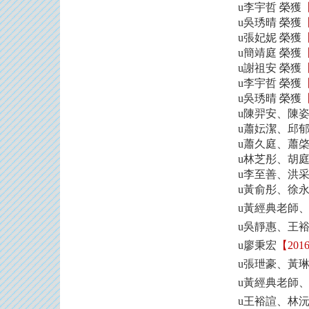
李宇哲
u
榮獲
吳琇晴
u
榮獲
張妃妮
u
榮獲
簡靖庭
u
榮獲
謝祖安
u
榮獲
李宇哲
u
榮獲
吳琇晴
u
榮獲
陳羿安、陳
u
蕭妘潔、邱
u
蕭久庭、蕭
u
林芝彤、胡
u
李至善、洪
u
黃俞彤、徐
u
u
黃經典老師
u
吳靜惠、王
u
廖秉宏
【20
u
張玴豪、黃
u
黃經典老師、
u
王裕諠、林