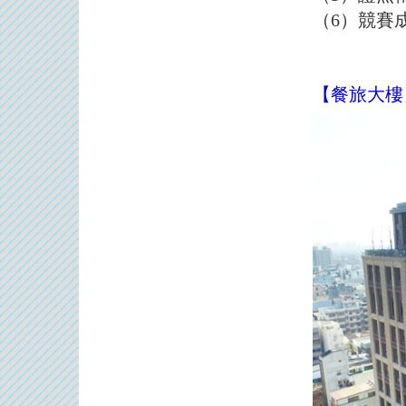
（6）
競賽
【餐旅大樓