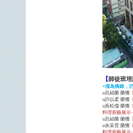
【
師徒班培
<
僅為摘錄，
呂紹榮 榮獲
u
許以柔 榮獲
u
吳松儒 榮獲
u
料理廚藝展示-
呂紹榮 榮獲
u
余采霓 榮獲
u
料理廚藝展示-