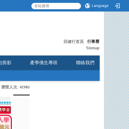
Language
:::
回健行首頁
行事曆
〡
Sitemap
動剪影
產學僑生專班
聯絡我們
瀏覽人次:
42980