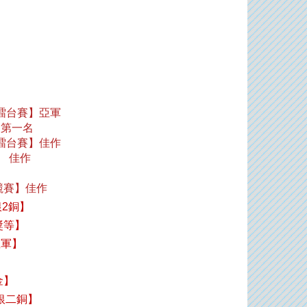
擂台賽
亞軍
】
第一名
擂台賽
佳作
】
佳作
】
競賽
佳作
】
銀
2
銅】
獎等】
亞軍】
金】
七銀二銅】