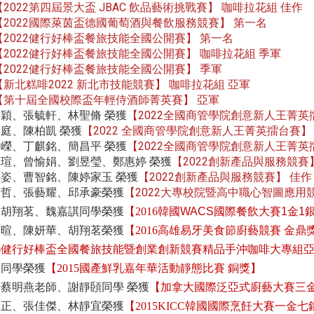
2022第四屆景大盃 JBAC 飲品藝術挑戰賽
咖啡拉花組 佳作
【
】
2022國際萊茵盃德國葡萄酒與餐飲服務競賽
第一名
【
】
2022健行好棒盃餐旅技能全國公開賽
第一名
【
】
2022健行好棒盃餐旅技能全國公開賽
咖啡拉花組 季軍
【
】
2022健行好棒盃餐旅技能全國公開賽
季軍
【
】
【新北糕啡2022 新北市技能競賽
咖啡拉花組 亞軍
】
第十屆全國校際盃年輕侍酒師菁英賽
亞軍
【
】
姿穎、張毓軒、林聖脩
2022全國商管學院創意新人王菁英
榮獲
【
郁庭、陳柏凱
2022 全國商管學院創意新人王菁英擂台賽
榮獲
【
】
棨嶸、丁麒銘、簡昌平
2022全國商管學院創意新人王菁英
榮獲
【
庭瑄、曾愉娟、劉昱瑩、鄭惠婷
2022創新產品與服務競賽
榮獲
【
采姿、曹智銘、陳婷家玉
2022創新產品與服務競賽
佳作
榮獲
【
】
永哲、張藝耀、邱承豪
2022大專校院暨高中職心智圖應用
榮獲
【
、胡翔茗、魏嘉諆同學榮獲
【2016韓國
WACS
國際餐飲大賽
1
金
1
裕暄、陳妍華、胡翔茗榮獲
【2016高雄易牙美食節廚藝競賽 金鼎
16健行好棒盃全國餐旅技能暨創業創新競賽精品手沖咖啡大專組
琳同學榮獲
【2015國產鮮乳嘉年華活動靜態比賽
銅獎】
蔡明燕老師、謝靜頣同學 榮獲
【加拿大國際泛亞式廚藝大賽三
沅正、張佳傑、林靜宜榮獲
【2015KICC韓國國際烹飪大賽一金