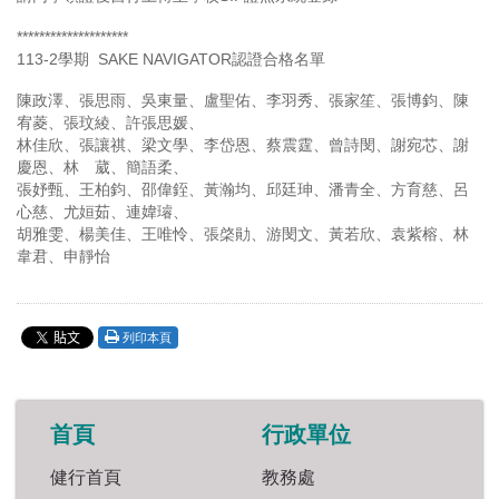
********************
113-2學期 SAKE NAVIGATOR認證合格名單
陳政澤、張思雨、吳東量、盧聖佑、李羽秀、張家笙、張博鈞、陳
宥菱、張玟綾、許張思媛、
林佳欣、張讓祺、梁文學、李岱恩、蔡震霆、曾詩閔、謝宛芯、謝
慶恩、林 葳、簡語柔、
張妤甄、王柏鈞、邵偉銍、黃瀚均、邱廷珅、潘青全、方育慈、呂
心慈、尤姮茹、連媁璿、
胡雅雯、楊美佳、王唯怜、張棨勛、游閔文、黃若欣、袁紫榕、林
韋君、申靜怡
列印本頁
首頁
行政單位
健行首頁
教務處