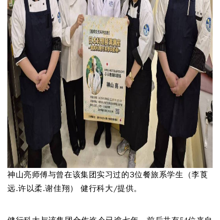
神山亮师傅与曾在该集团实习过的3位餐旅系学生（李莨
远.许以柔.谢佳翔） 健行科大/提供。