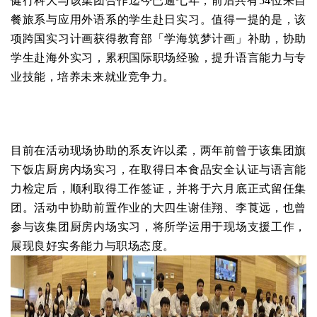
健行科大与该集团合作迄今已逾七年，前后共有54位来自
餐旅系与应用外语系的学生赴日实习。值得一提的是，该
项跨国实习计画获得教育部「学海筑梦计画」补助，协助
学生赴海外实习，累积国际职场经验，提升语言能力与专
业技能，培养未来就业竞争力。
目前在活动现场协助的系友许以柔，两年前曾于该集团旗
下饭店厨房内场实习，在取得日本食品安全认证与语言能
力检定后，顺利取得工作签证，并将于六月底正式留任集
团。活动中协助前置作业的大四生谢佳翔、李莨远，也曾
参与该集团厨房内场实习，将所学运用于现场支援工作，
展现良好实务能力与职场态度。