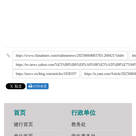
https://www.chinatimes.com/realtimenews/20250604003703-260421?chdtv
ht
https://tw.news.yahoo.com/%E5%B8%B6%E9%A0%98%E5%AD%B
https://news.owlting.com/articles/1036197
https://n.yam.com/Article/2025060
打印本页
首页
行政单位
健行首页
教务处