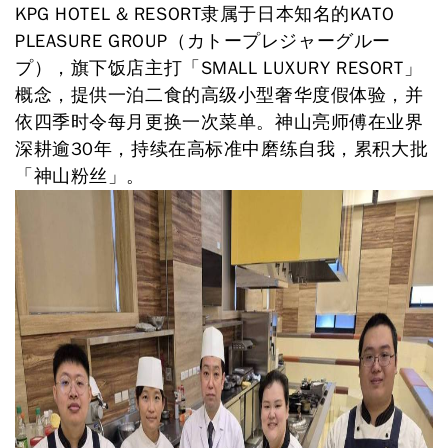
KPG HOTEL & RESORT隶属于日本知名的KATO
PLEASURE GROUP（カトープレジャーグルー
プ），旗下饭店主打「SMALL LUXURY RESORT」
概念，提供一泊二食的高级小型奢华度假体验，并
依四季时令每月更换一次菜单。神山亮师傅在业界
深耕逾30年，持续在高标准中磨练自我，累积大批
「神山粉丝」。