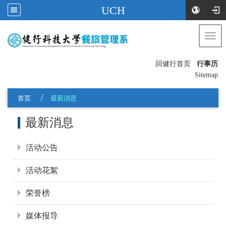
UCH
Togg
navi
:::
回健行首页
行事历
〡
Sitemap
首页
最新消息
:::
最新消息
活动公告
活动花絮
荣誉榜
媒体报导