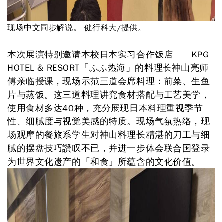
现场中文同步解说。 健行科大/提供。
本次展演特别邀请本校日本实习合作饭店——KPG
HOTEL & RESORT「ふふ热海」的料理长神山亮师
傅亲临授课，现场示范三道会席料理：前菜、生鱼
片与蒸饭。这三道料理讲究食材搭配与工艺美学，
使用食材多达40种，充分展现日本料理重视季节
性、细腻度与视觉美感的特质。现场气氛热络，现
场观摩的餐旅系学生对神山料理长精湛的刀工与细
腻的摆盘技巧讚叹不已，并进一步体会联合国登录
为世界文化遗产的「和食」所蕴含的文化价值。