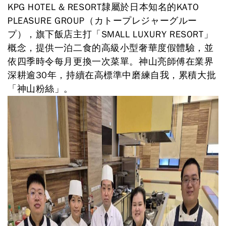
KPG HOTEL & RESORT隸屬於日本知名的KATO
PLEASURE GROUP（カトープレジャーグルー
プ），旗下飯店主打「SMALL LUXURY RESORT」
概念，提供一泊二食的高級小型奢華度假體驗，並
依四季時令每月更換一次菜單。神山亮師傅在業界
深耕逾30年，持續在高標準中磨練自我，累積大批
「神山粉絲」。