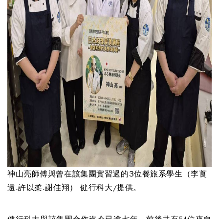
神山亮師傅與曾在該集團實習過的3位餐旅系學生（李莨
遠.許以柔.謝佳翔） 健行科大/提供。