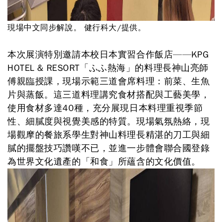
現場中文同步解說。 健行科大/提供。
本次展演特別邀請本校日本實習合作飯店——KPG
HOTEL & RESORT「ふふ熱海」的料理長神山亮師
傅親臨授課，現場示範三道會席料理：前菜、生魚
片與蒸飯。這三道料理講究食材搭配與工藝美學，
使用食材多達40種，充分展現日本料理重視季節
性、細膩度與視覺美感的特質。現場氣氛熱絡，現
場觀摩的餐旅系學生對神山料理長精湛的刀工與細
膩的擺盤技巧讚嘆不已，並進一步體會聯合國登錄
為世界文化遺產的「和食」所蘊含的文化價值。