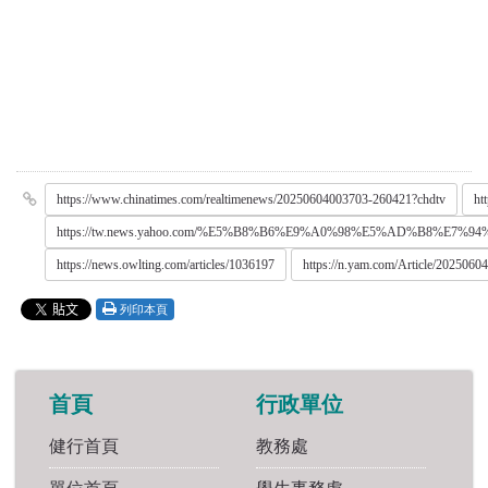
https://www.chinatimes.com/realtimenews/20250604003703-260421?chdtv
ht
https://tw.news.yahoo.com/%E5%B8%B6%E9%A0%98%E5%AD%B
https://news.owlting.com/articles/1036197
https://n.yam.com/Article/2025060
列印本頁
首頁
行政單位
健行首頁
教務處