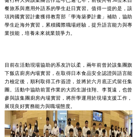
健行科大與該集團合作迄今已逾七年，前後共有54位來自
餐旅系與應用外語系的學生赴日實習。值得一提的是，該
項跨國實習計畫獲得教育部「學海築夢計畫」補助，協助
學生赴海外實習，累積國際職場經驗，提升語言能力與專
業技能，培養未來就業競爭力。
目前在活動現場協助的系友許以柔，兩年前曾於該集團旗
下飯店廚房內場實習，在取得日本食品安全認證與語言能
力檢定後，順利取得工作簽證，並將於六月底正式留任集
團。活動中協助前置作業的大四生謝佳翔、李莨遠，也曾
參與該集團廚房內場實習，將所學運用於現場支援工作，
展現良好實務能力與職場態度。