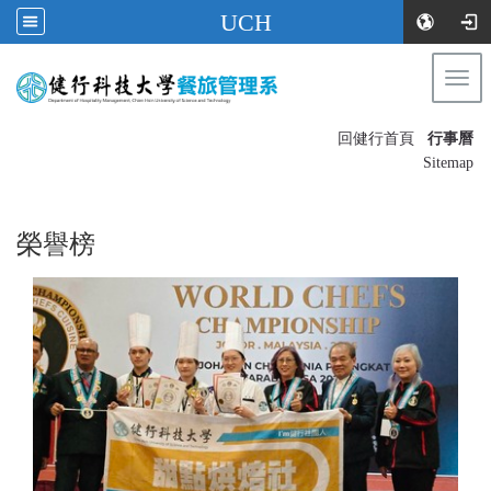
UCH
Togg
navi
:::
回健行首頁
行事曆
〡
Sitemap
榮譽榜