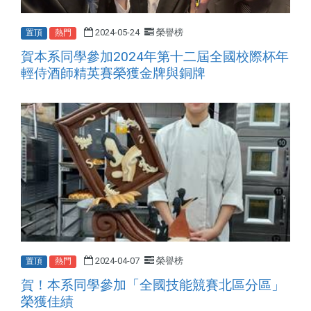
2024-05-24
榮譽榜
置頂
熱門
2024
賀本系同學參加
年第十二屆全國校際杯年
輕侍酒師精英賽榮獲金牌與銅牌
2024-04-07
榮譽榜
置頂
熱門
賀！本系同學參加「全國技能競賽北區分區」
榮獲佳績