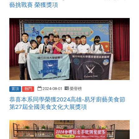
藝挑戰賽 榮獲獎項
2024-08-01
榮譽榜
置頂
熱門
2024
-
恭喜本系同學榮獲
高雄
易牙廚藝美食節
27
第
屆全國美食文化大展獎項