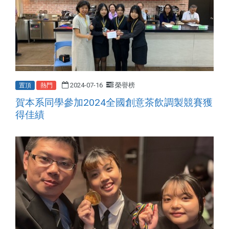
2024-07-16
榮譽榜
置頂
熱門
2024
賀本系同學參加
全國創意茶飲調製競賽獲
得佳績