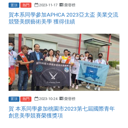
2023-11-17
榮譽榜
置頂
熱門
賀本系同學參加APHCA 2023亞太盃 美業交流
競暨美饌藝術美學 獲得佳績
2023-10-24
榮譽榜
置頂
熱門
賀 本系同學參加桃園市2023第七屆國際青年
創意美學競賽榮獲獎項