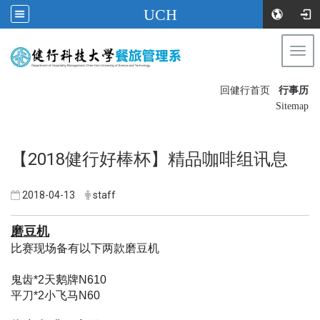
UCH
Togg
navi
:::
回健行首页
行事历
〡
Sitemap
【2018健行好棒杯】精品咖啡组讯息
2018-04-13
staff
磨豆机
比赛现场备有以下两款磨豆机
鬼齿*2天鹅牌N610
平刀*2小飞马N60