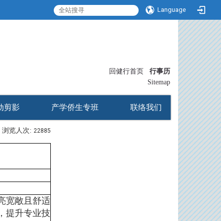
Language
:::
回健行首页
行事历
〡
Sitemap
动剪影
产学侨生专班
联络我们
浏览人次:
22885
亮宽敞且舒适
，提升专业技