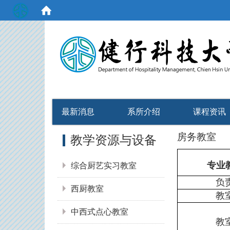
:::
最新消息
系所介绍
课程资讯
:::
房务教室
教学资源与设备
专业
综合厨艺实习教室
负
西厨教室
教
中西式点心教室
教