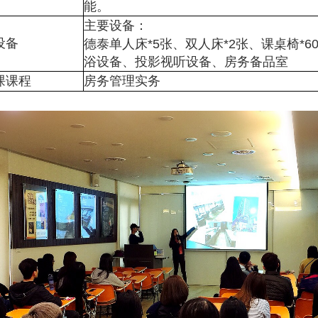
能。
主要设备：
设备
德泰单人床*5张、双人床*2张、课桌椅*6
浴设备、投影视听设备、房务备品室
课课程
房务管理实务