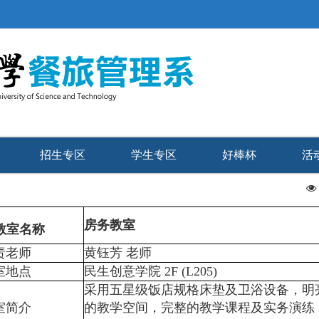
招生专区
学生专区
好棒杯
活
房务教室
教室名称
责老师
黄钰芳 老师
室地点
民生创意学院 2F (L205)
采用五星级饭店规格床垫及卫浴设备，明
室简介
的教学空间，完整的教学课程及实务演练