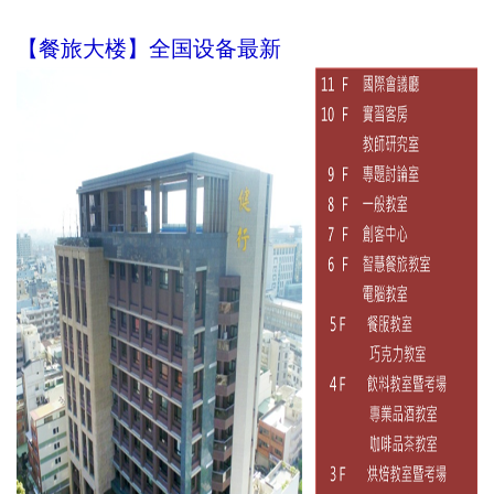
【餐旅大楼】全国设备最新