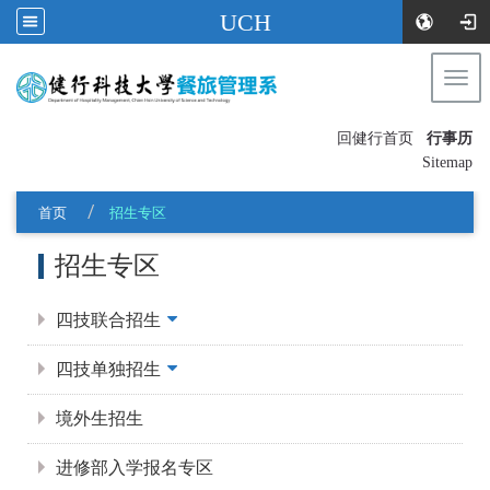
UCH
Togg
navi
:::
回健行首页
行事历
〡
Sitemap
首页
招生专区
:::
招生专区
四技联合招生
四技单独招生
境外生招生
进修部入学报名专区