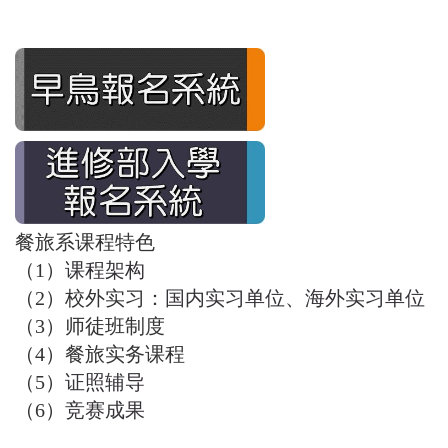
餐旅系课程特色
（1）
课程架构
（2）校外实习：
国内实习单位
、
海外实习单位
（3）师徒班制度
（4）餐旅实务课程
（5）
证照辅导
（6）
竞赛成果