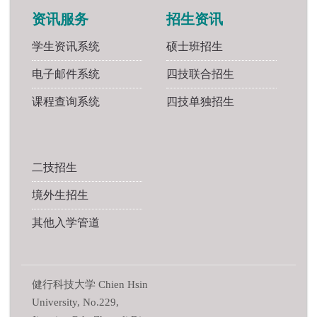
资讯服务
招生资讯
学生资讯系统
硕士班招生
电子邮件系统
四技联合招生
课程查询系统
四技单独招生
二技招生
境外生招生
其他入学管道
健行科技大学 Chien Hsin
University, No.229,