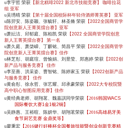
李宇哲
【新北糕啡2022 新北市技能竞赛
咖啡拉花
u
荣获
】
组 亚军
吴琇晴
第十届全国校际杯年轻侍酒师菁英赛
亚军
u
荣获
【
】
陈羿安、陈姿颖、张毓轩、林圣脩
2022全国商管学
u
荣获
【
院创意新人王菁英擂台赛
亚军
】
萧妘洁、邱郁庭、陈柏凯
2022 全国商管学院创意
u
荣获
【
新人王菁英擂台赛
第一名
】
萧久庭、萧棨嵘、丁麒铭、简昌平
2022全国商管学
u
荣获
【
院创意新人王菁英擂台赛
佳作
】
林芝彤、胡庭瑄、曾愉娟、刘昱莹、郑惠婷
2022创
u
荣获
【
新产品与服务竞赛
佳作
】
李至善、洪采姿、曹智铭、陈婷家玉
2022创新产品
u
荣获
【
与服务竞赛
佳作
】
黄俞彤、徐永哲、张艺耀、邱承豪
2022大专校院暨
u
荣获
【
高中职心智图应用竞赛
佳作
】
u
黄经典老师、胡翔茗、魏嘉諆同学荣获
【2016韩国
WACS
国际餐饮大赛
1
金
1
银
2
铜】
u
吴静惠、王裕暄、陈妍华、胡翔茗荣获
【2016高雄易牙美
食节厨艺竞赛 金鼎奖等】
u
廖秉宏
【2016健行好棒杯全国餐旅技能暨创业创新竞赛精