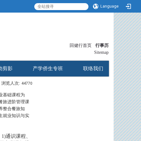
Language
:::
回健行首页
行事历
〡
Sitemap
动剪影
产学侨生专班
联络我们
浏览人次:
44770
业基础课程为
餐旅进阶管理课
养整合餐旅知
生就业知识与实
1)通识课程、