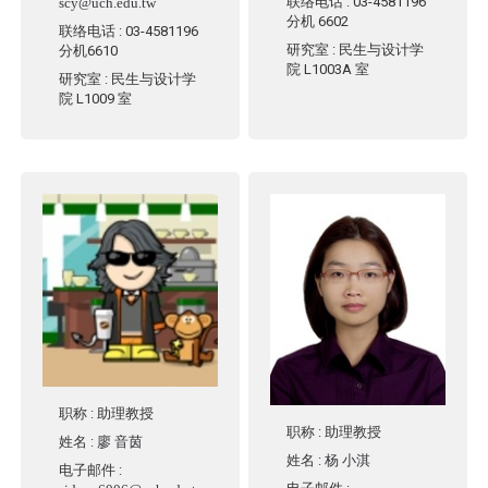
联络电话
: 03-4581196
scy@uch.edu.tw
分机 6602
联络电话
: 03-4581196
研究室
: 民生与设计学
分机6610
院 L1003A 室
研究室
: 民生与设计学
院 L1009 室
职称
: 助理教授
职称
: 助理教授
姓名
:
廖 音茵
姓名
:
杨 小淇
电子邮件
: