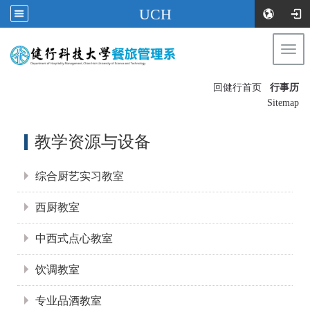
UCH
Togg
navi
:::
回健行首页
行事历
〡
Sitemap
:::
教学资源与设备
综合厨艺实习教室
西厨教室
中西式点心教室
饮调教室
专业品酒教室