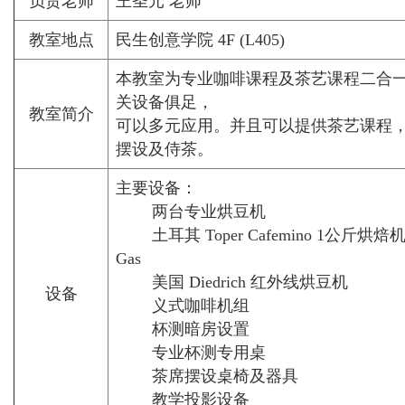
负责老师
王圣元 老师
教室地点
民生创意学院 4F (L405)
本教室为专业咖啡课程及茶艺课程二合
关设备俱足，
教室简介
可以多元应用。并且可以提供茶艺课程
摆设及侍茶。
主要设备：
两台专业烘豆机
土耳其 Toper Cafemino 1公斤烘焙机(
Gas
美国 Diedrich 红外线烘豆机
设备
义式咖啡机组
杯测暗房设置
专业杯测专用桌
茶席摆设桌椅及器具
教学投影设备