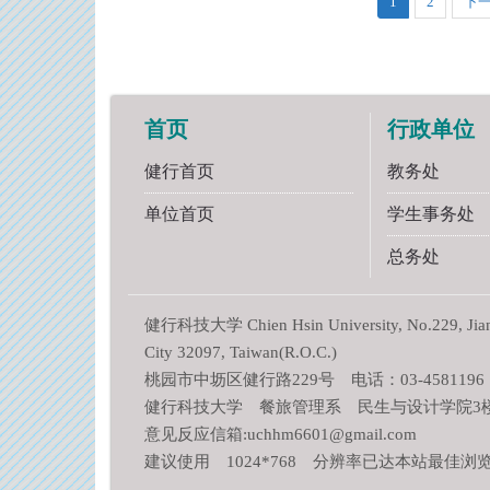
1
2
下
首页
行政单位
健行首页
教务处
单位首页
学生事务处
总务处
健行科技大学 Chien Hsin University, No.229, Jianxi
City 32097, Taiwan(R.O.C.)
桃园市中坜区健行路229号 电话：03-4581196
健行科技大学 餐旅管理系 民生与设计学院3楼 L
意见反应信箱:uchhm6601@gmail.com
建议使用 1024*768 分辨率已达本站最佳浏