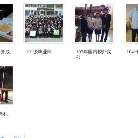
实务成
101级毕业照
103年国内校外实
104
习
典礼