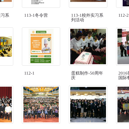
实习系
113-1冬令营
113-1校外实习系
112-2
列活动
112-1
蛋糕制作-50周年
201
庆
国际