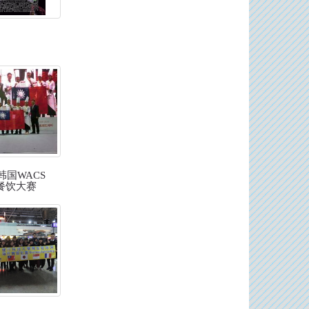
6韩国WACS
餐饮大赛