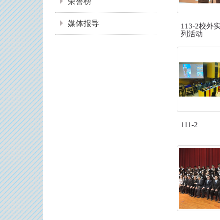
荣誉榜
媒体报导
113-2校外
列活动
111-2