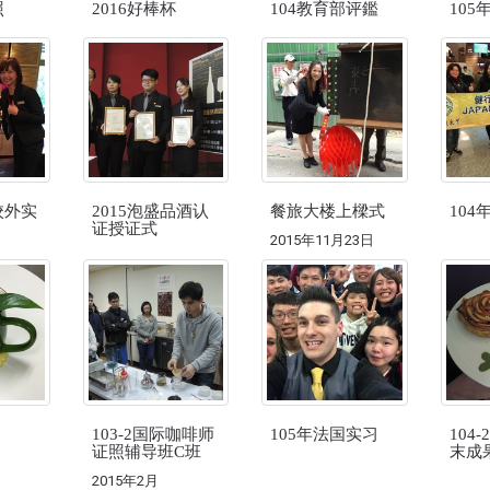
照
2016好棒杯
104教育部评鑑
105
校外实
2015泡盛品酒认
餐旅大楼上樑式
10
证授证式
2015年11月23日
103-2国际咖啡师
105年法国实习
104
证照辅导班C班
末成
2015年2月