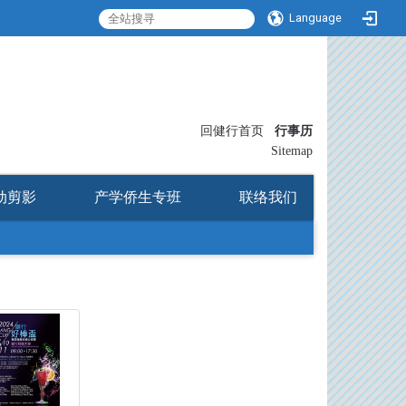
Language
:::
回健行首页
行事历
〡
Sitemap
动剪影
产学侨生专班
联络我们