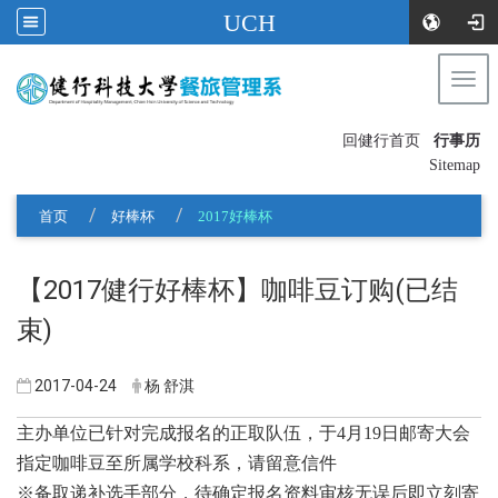
UCH
Togg
navi
:::
回健行首页
行事历
〡
Sitemap
首页
好棒杯
2017好棒杯
【2017健行好棒杯】咖啡豆订购(已结
束)
2017-04-24
杨 舒淇
主办单位已针对完成报名的正取队伍，于4月19日邮寄大会
指定咖啡豆至所属学校科系，请留意信件
※备取递补选手部分，待确定报名资料审核无误后即立刻寄