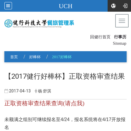
UCH
Togg
navi
:::
回健行首页
行事历
〡
Sitemap
首页
好棒杯
2017好棒杯
【2017健行好棒杯】正取资格审查结果
2017-04-13
杨 舒淇
正取资格审查结果查询(请点我)
未额满之组别可继续报名至4/24，报名系统将在4/17开放报
名