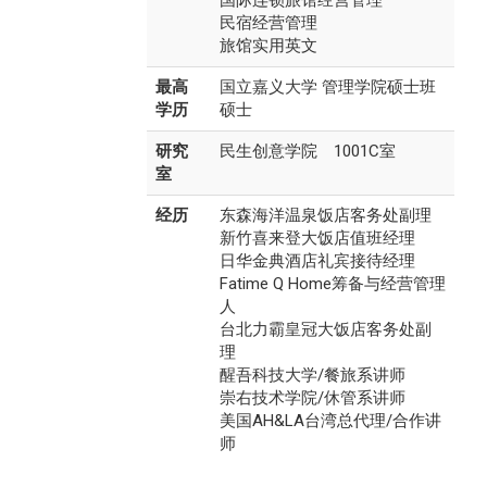
国际连锁旅馆经营管理
民宿经营管理
旅馆实用英文
最高
国立嘉义大学 管理学院硕士班
学历
硕士
研究
民生创意学院 1001C室
室
经历
东森海洋温泉饭店客务处副理
新竹喜来登大饭店值班经理
日华金典酒店礼宾接待经理
Fatime Q Home筹备与经营管理
人
台北力霸皇冠大饭店客务处副
理
醒吾科技大学/餐旅系讲师
崇右技术学院/休管系讲师
美国AH&LA台湾总代理/合作讲
师