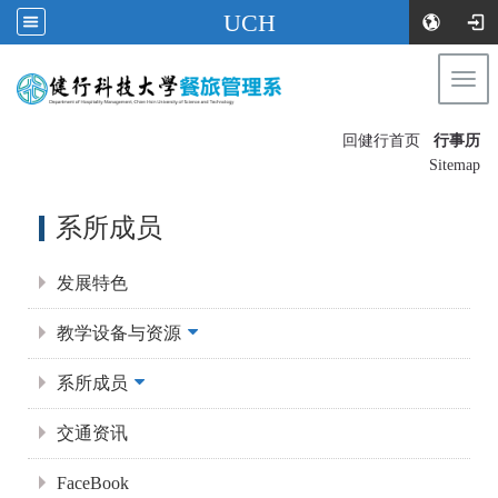
UCH
Togg
navi
:::
回健行首页
行事历
〡
Sitemap
:::
系所成员
发展特色
教学设备与资源
系所成员
交通资讯
FaceBook