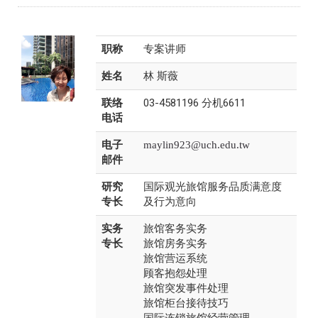
职称
专案讲师
姓名
林 斯薇
联络
03-4581196 分机6611
电话
电子
maylin923@uch.edu.tw
邮件
研究
国际观光旅馆服务品质满意度
专长
及行为意向
实务
旅馆客务实务
专长
旅馆房务实务
旅馆营运系统
顾客抱怨处理
旅馆突发事件处理
旅馆柜台接待技巧