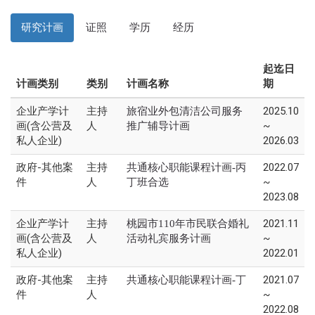
研究计画
证照
学历
经历
起迄日
计画类别
类别
计画名称
期
企业产学计
主持
2025.10
旅宿业外包清洁公司服务
画(含公营及
人
~
推广辅导计画
私人企业)
2026.03
政府-其他案
主持
2022.07
共通核心职能课程计画-丙
件
人
~
丁班合选
2023.08
企业产学计
主持
2021.11
桃园市110年市民联合婚礼
画(含公营及
人
~
活动礼宾服务计画
私人企业)
2022.01
政府-其他案
主持
2021.07
共通核心职能课程计画-丁
件
人
~
2022.08