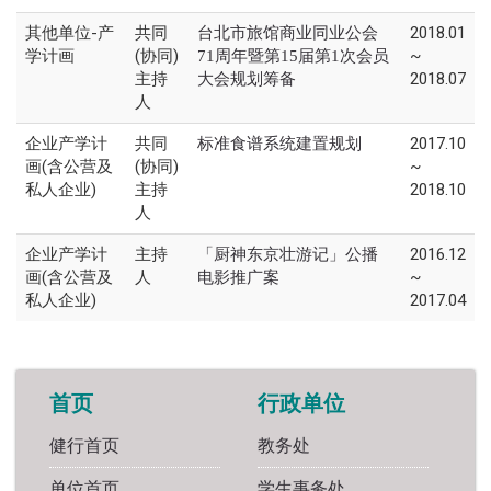
其他单位-产
共同
2018.01
台北市旅馆商业同业公会
学计画
(协同)
~
71周年暨第15届第1次会员
主持
2018.07
大会规划筹备
人
企业产学计
共同
2017.10
标准食谱系统建置规划
画(含公营及
(协同)
~
私人企业)
主持
2018.10
人
企业产学计
主持
2016.12
「厨神东京壮游记」公播
画(含公营及
人
~
电影推广案
私人企业)
2017.04
首页
行政单位
健行首页
教务处
单位首页
学生事务处