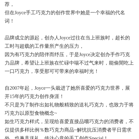
荐，
但在Joyce手工巧克力的创作世界中她是一个幸福的代名
词！
品牌成立的源起，创办人Joyce过往在当上班族时，超长的
工时与超载的工作量所产生的压力，
因为有巧克力的陪伴而纾压，于是Joyce决定创办手作巧克
力品牌，希望让上班族在忙碌中喘不过气来时，能偷閒吃上
一口巧克力，享受那可可带来的幸福时光！
自2007年起，Joyce一头栽进了她所喜爱的巧克力世界，展
开15年的巧克力创作身涯！
不只是为了制作出如礼物般精致的送礼巧克力，也致力于将
巧克力以原型食物概念~
如生巧克力样式，呈现给喜爱直接品嚐巧克力的消费者，不
仅提供多样比例％数巧克力商品~解忧抗压消费者平日需求
外，也兼具送礼、传达心意的手工创作Special！