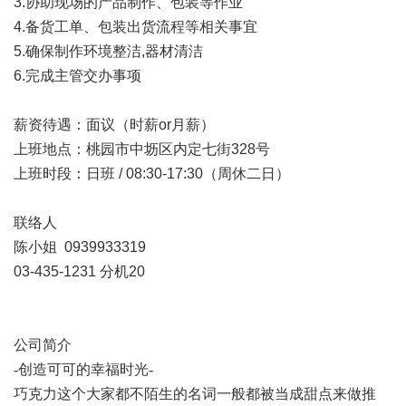
3.协助现场的产品制作、包装等作业
4.备货工单、包装出货流程等相关事宜
5.确保制作环境整洁,器材清洁
6.完成主管交办事项
薪资待遇：面议（时薪or月薪）
上班地点：桃园市中坜区内定七街328号
上班时段：日班 / 08:30-17:30（周休二日）
联络人
陈小姐 0939933319
03-435-1231 分机20
公司简介
-创造可可的幸福时光-
巧克力这个大家都不陌生的名词一般都被当成甜点来做推