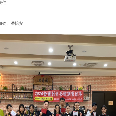
美佳
凯钧、潘怡安