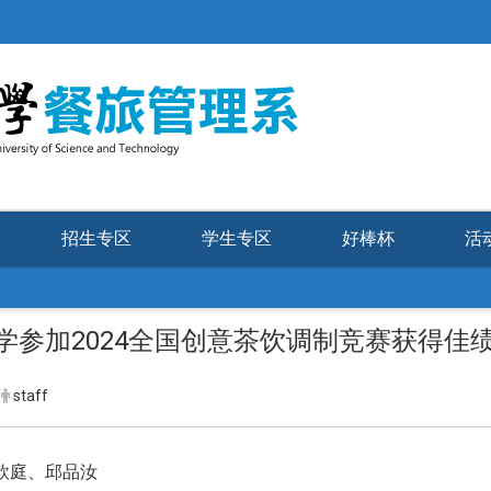
招生专区
学生专区
好棒杯
活
2024
学参加
全国创意茶饮调制竞赛获得佳
staff
欣庭、邱品汝