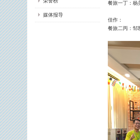
荣誉榜
餐旅一丁：杨
媒体报导
佳作：
餐旅二丙：邹