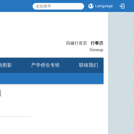
Language
:::
回健行首页
行事历
〡
Sitemap
动剪影
产学侨生专班
联络我们
绩