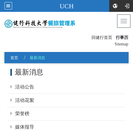
UCH
Togg
navi
:::
回健行首页
行事历
〡
Sitemap
首页
最新消息
:::
最新消息
活动公告
活动花絮
荣誉榜
媒体报导