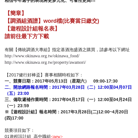
相信今年選手的表現將更多元化、可看性更高!!!
【簡章】
【調酒組酒譜】word檔(比賽當日繳交)
【遊程設計組報名表】
請前往最下方下載
有關【傳統調酒大專組】指定基酒泡盛酒之購買，請參考以下網址
http://www.okinawa.org.tw/okinawa_food/
http://www.okinawa.org.tw/property/awamori/
【2017健行好棒盃】賽事相關時程如下：
一、競賽日期：
2017
年
05
月
13
日（星期六）
09:00-17:30
二、開放網路報名時間：
2017
年
03
月
28
日（二）
12:00
至
04
月
07
日
（五）
23:00
三、備取遞補作業時間：
2017
年
04
月
17
日（一）
12:00
至
04
月
24
日
（一）
23:59
※【遊程設計組】報名時間：
2017
年
3
月
28
日
(
二
)12:0
0~4
月
20
日
(
四
)17:00
競賽項目如下：
01遊程設計組 高中職組
<new>