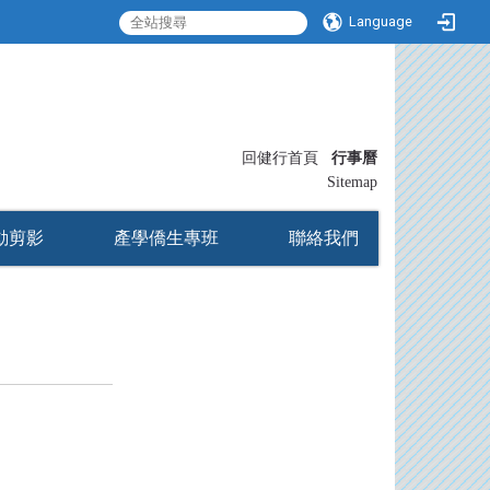
Language
:::
回健行首頁
行事曆
〡
Sitemap
動剪影
產學僑生專班
聯絡我們