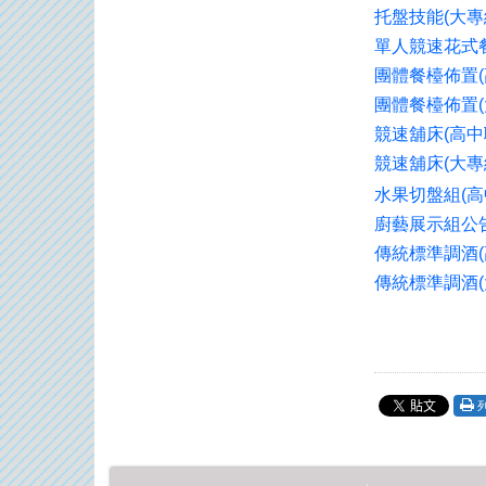
托盤技能
(
大專
單人競速花式
團體餐檯佈置
(
團體餐檯佈置
(
競速舖床
(
高中
競速舖床
(
大專
水果切盤組
(
高
廚藝展示組
公
傳統標準調酒
(
傳統標準調酒
(