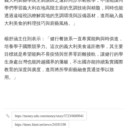
義大利廚藝學院主廚講師之遠距同步示範教學，不僅能讓同
學們學習義大利在地高階主廚的烹調技術與精髓，同時也能
透過遠端視訊瞭解當地的烹調環境與設備器材，進而融入義
大利美食的料理技巧與廚藝風格。」
楊舒涵主任則表示：「健行餐旅系一直希冀能夠與時俱進，
培養學子國際競爭力。這次的義大利美食遠距教學，其主要
目標就是希望能夠不畏疫情與世界零距離接軌，讓健行的學
生身處台灣也能跨越國界的藩籬，不出國亦能持續紮實國際
教育的深度與廣度，進而將所學廚藝融會貫通並學以致
用。」
https://money.udn.com/money/story/5723/6669941
https://times.hinet.net/news/24181196