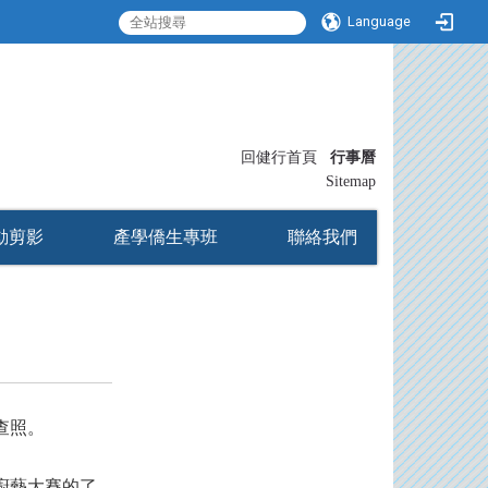
Language
:::
回健行首頁
行事曆
〡
Sitemap
動剪影
產學僑生專班
聯絡我們
查照。
廚藝大賽的了