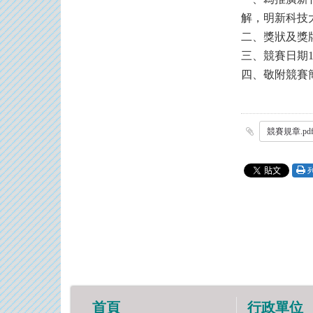
解，明新科技
二、獎狀及獎
三、競賽日期1
四、敬附競賽
競賽規章.pd
首頁
行政單位