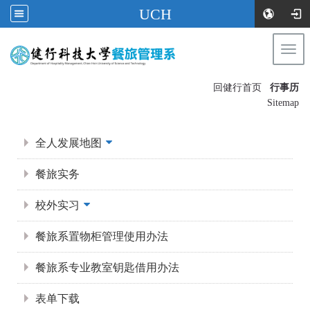
UCH
Togg
navi
:::
回健行首页
行事历
〡
Sitemap
:::
全人发展地图
餐旅实务
校外实习
餐旅系置物柜管理使用办法
餐旅系专业教室钥匙借用办法
表单下载