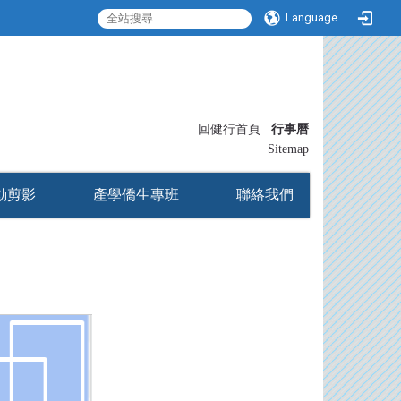
Language
:::
回健行首頁
行事曆
〡
Sitemap
動剪影
產學僑生專班
聯絡我們