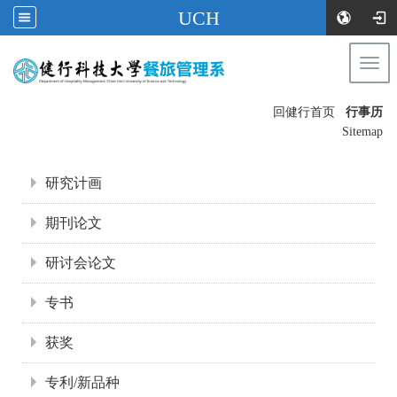
UCH
Togg
navi
:::
回健行首页
行事历
〡
Sitemap
:::
研究计画
期刊论文
研讨会论文
专书
获奖
专利/新品种