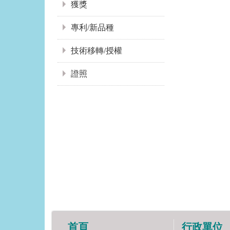
獲獎
專利/新品種
技術移轉/授權
證照
首頁
行政單位