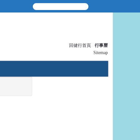
Language
:::
〡
回健行首頁
行事曆
Sitemap
動剪影
產學僑生專班
聯絡我們