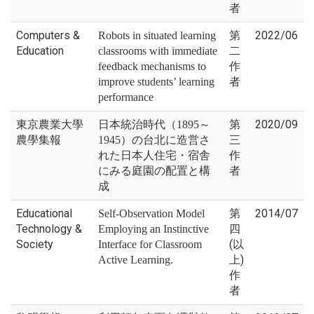
者
Computers &
第
2022/06
Robots in situated learning
Education
二
classrooms with immediate
作
feedback mechanisms to
者
improve students’ learning
performance
東京農業大學
第
2020/09
日本統治時代（1895～
農學集報
三
1945）の台北に造営さ
作
れた日本人住宅・宿舎
者
にみる庭園の配置と構
成
Educational
第
2014/07
Self-Observation Model
Technology &
四
Employing an Instinctive
Society
(以
Interface for Classroom
上)
Active Learning.
作
者