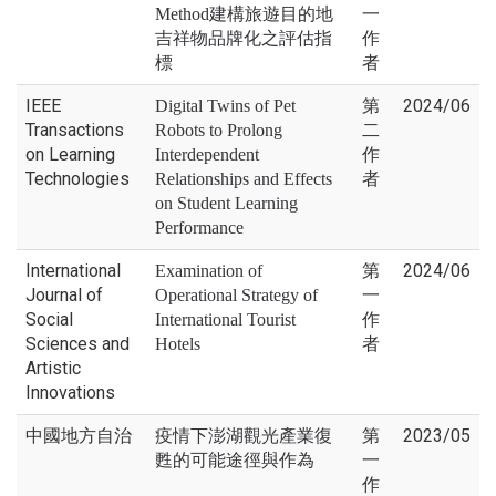
一
Method建構旅遊目的地
作
吉祥物品牌化之評估指
者
標
IEEE
第
2024/06
Digital Twins of Pet
Transactions
二
Robots to Prolong
on Learning
作
Interdependent
Technologies
者
Relationships and Effects
on Student Learning
Performance
International
第
2024/06
Examination of
Journal of
一
Operational Strategy of
Social
作
International Tourist
Sciences and
者
Hotels
Artistic
Innovations
中國地方自治
第
2023/05
疫情下澎湖觀光產業復
一
甦的可能途徑與作為
作