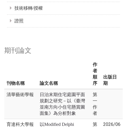
技術移轉/授權
證照
期刊論文
作
者
順
出版日
刊物名稱
論文名稱
序
期
清華藝術學報
第
日治末期住宅庭園平面
一
規劃之研究－以《臺灣
作
並南方向小住宅懸賞圖
者
面集》為分析對象
育達科大學報
第
2026/06
以Modified Delphi