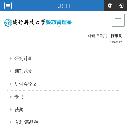
UCH
Togg
navi
:::
回健行首页
行事历
〡
Sitemap
:::
研究计画
期刊论文
研讨会论文
专书
获奖
专利/新品种