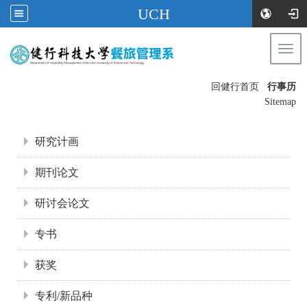
UCH
Togg
navi
:::
回健行首页
行事历
〡
Sitemap
:::
研究计画
期刊论文
研讨会论文
专书
获奖
专利/新品种