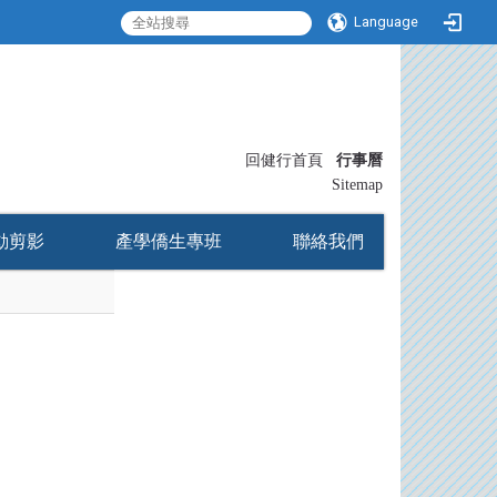
Language
:::
回健行首頁
行事曆
〡
Sitemap
動剪影
產學僑生專班
聯絡我們