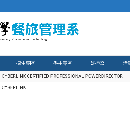
招生專區
學生專區
好棒盃
活
CYBERLINK CERTIFIED PROFESSIONAL POWERDIRECTOR
CYBERLINK