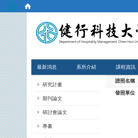
:::
最新消息
系所介紹
課程資訊
:::
證照名稱
研究計畫
發照單位
期刊論文
研討會論文
專書