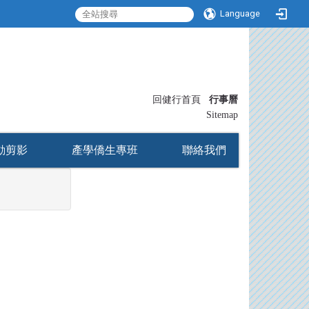
Language
:::
回健行首頁
行事曆
〡
Sitemap
動剪影
產學僑生專班
聯絡我們