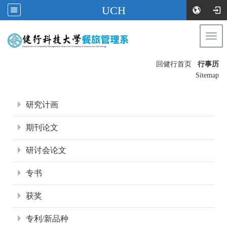
UCH
Togg
navi
:::
回健行首页
行事历
〡
Sitemap
:::
研究计画
期刊论文
研讨会论文
专书
获奖
专利/新品种