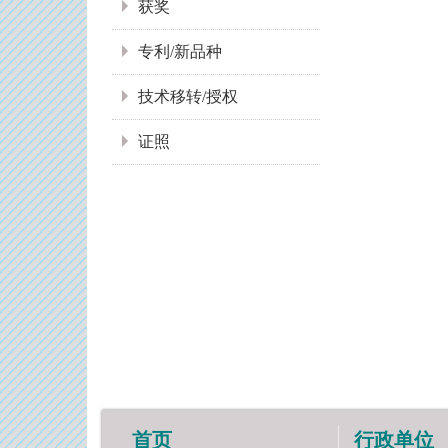
获奖
专利/新品种
技术移转/授权
证照
首页
行政单位