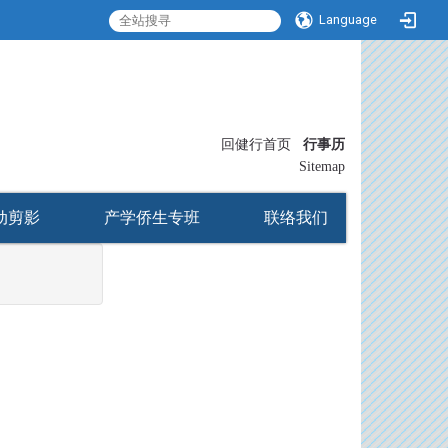
Language
:::
回健行首页
行事历
〡
Sitemap
动剪影
产学侨生专班
联络我们