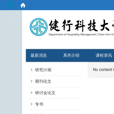
:::
最新消息
系所介绍
课程资讯
:::
No content 
研究计画
期刊论文
研讨会论文
专书