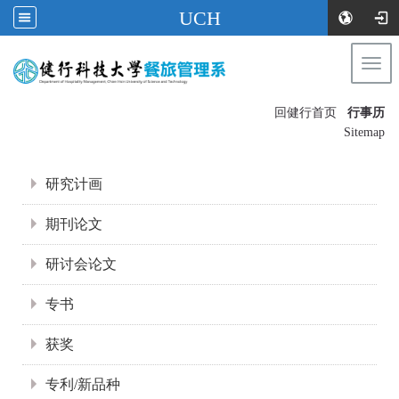
UCH
Togg
navi
:::
回健行首页
行事历
〡
Sitemap
:::
研究计画
期刊论文
研讨会论文
专书
获奖
专利/新品种