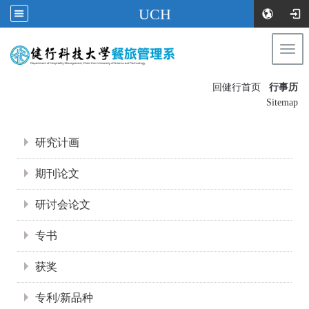
UCH
Togg
navi
:::
回健行首页
行事历
〡
Sitemap
:::
研究计画
期刊论文
研讨会论文
专书
获奖
专利/新品种