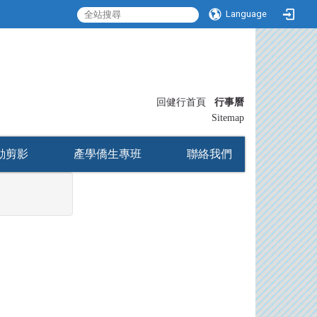
Language
:::
回健行首頁
行事曆
〡
Sitemap
動剪影
產學僑生專班
聯絡我們