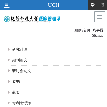
UCH
Togg
navi
:::
回健行首页
行事历
〡
Sitemap
:::
研究计画
期刊论文
研讨会论文
专书
获奖
专利/新品种